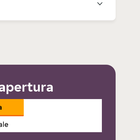
 apertura
a
ale