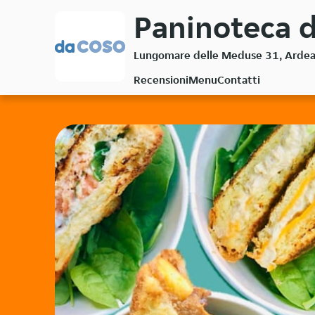
Passa
Paninoteca d
al
contenuto
Lungomare delle Meduse 31, Arde
principale
Recensioni
Menu
Contatti