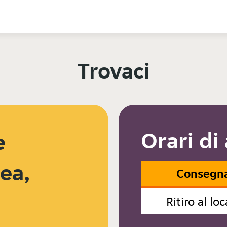
Trovaci
Orari di
e
ea,
Consegn
Ritiro al loc